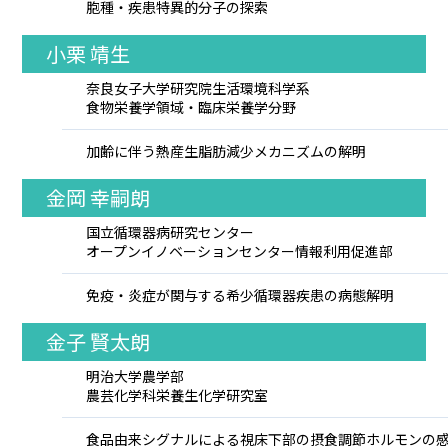
胞種・疾患特異的分子の探索
小栗 靖生
奈良女子大学研究院生活環境科学系
食物栄養学領域・臨床栄養学分野
加齢に伴う熱産生脂肪減少メカニズムの解明
金岡 幸嗣朗
国立循環器病研究センター
オープンイノベーションセンター情報利用促進部
免疫・炎症が関与する希少循環器疾患の病態解明
金子 賢太朗
明治大学農学部
農芸化学科栄養生化学研究室
食品由来シグナルによる視床下部の摂食調節ホルモンの