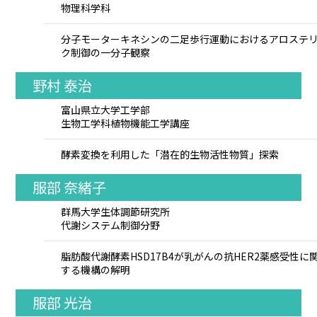
物理科学科
分子モーターキネシンの二足歩行運動におけるアロステ
ク制御の一分子観察
野村 泰治
富山県立大学工学部
生物工学科植物機能工学講座
酵素変換を利用した「潜在的生物活性物質」探索
服部 奈緒子
群馬大学生体調節研究所
代謝システム制御分野
脂肪酸代謝酵素HSD17B4が乳がんの抗HER2薬感受性に
する機構の解明
服部 光治