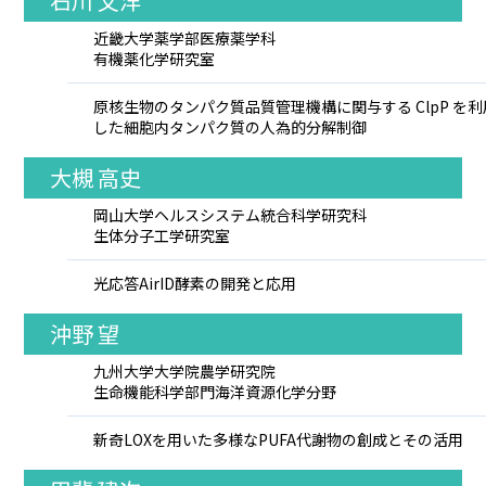
石川 文洋
近畿大学薬学部医療薬学科
有機薬化学研究室
原核生物のタンパク質品質管理機構に関与する ClpP を利
した細胞内タンパク質の人為的分解制御
大槻 高史
岡山大学ヘルスシステム統合科学研究科
生体分子工学研究室
光応答AirID酵素の開発と応用
沖野 望
九州大学大学院農学研究院
生命機能科学部門海洋資源化学分野
新奇LOXを用いた多様なPUFA代謝物の創成とその活用