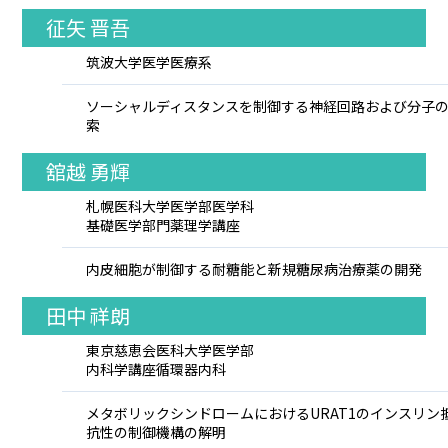
征矢 晋吾
筑波大学医学医療系
ソーシャルディスタンスを制御する神経回路および分子
索
舘越 勇輝
札幌医科大学医学部医学科
基礎医学部門薬理学講座
内皮細胞が制御する耐糖能と新規糖尿病治療薬の開発
田中 祥朗
東京慈恵会医科大学医学部
内科学講座循環器内科
メタボリックシンドロームにおけるURAT1のインスリン
抗性の制御機構の解明