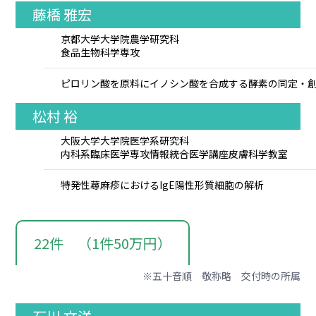
藤橋 雅宏
京都大学大学院農学研究科
食品生物科学専攻
ピロリン酸を原料にイノシン酸を合成する酵素の同定・
松村 裕
大阪大学大学院医学系研究科
内科系臨床医学専攻情報統合医学講座皮膚科学教室
特発性蕁麻疹におけるIgE陽性形質細胞の解析
22件 （1件50万円）
※五十音順 敬称略 交付時の所属