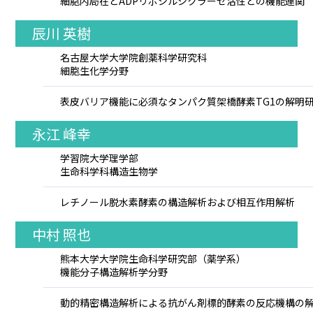
細胞内局在とADPリボシルシクラーゼ活性との機能連関
辰川 英樹
名古屋大学大学院創薬科学研究科
細胞生化学分野
表皮バリア機能に必須なタンパク質架橋酵素TG1の解明
永江 峰幸
学習院大学理学部
生命科学科構造生物学
レチノール脱水素酵素の構造解析および相互作用解析
中村 照也
熊本大学大学院生命科学研究部（薬学系）
機能分子構造解析学分野
動的精密構造解析による抗がん剤標的酵素の反応機構の