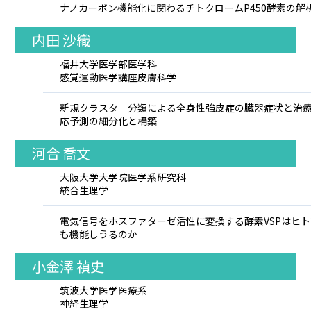
ナノカーボン機能化に関わるチトクロームP450酵素の解
内田 沙織
福井大学医学部医学科
感覚運動医学講座皮膚科学
新規クラスタ―分類による全身性強皮症の臓器症状と治
応予測の細分化と構築
河合 喬文
大阪大学大学院医学系研究科
統合生理学
電気信号をホスファターゼ活性に変換する酵素VSPはヒ
も機能しうるのか
小金澤 禎史
筑波大学医学医療系
神経生理学