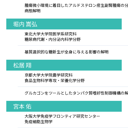
腫瘍微小環境に着目したアルドステロン産生副腎腫瘍の
病態解明
堀内 嵩弘
東北大学大学院医学系研究科
糖尿病代謝・内分泌内科学分野
基質選択的な糖新生が全身に与える影響の解明
松居 翔
京都大学大学院農学研究科
食品生物科学専攻・栄養化学分野
グルカゴンをツールとしたタンパク質嗜好性制御機構の
宮本 佑
大阪大学免疫学フロンティア研究センター
免疫細胞生物学