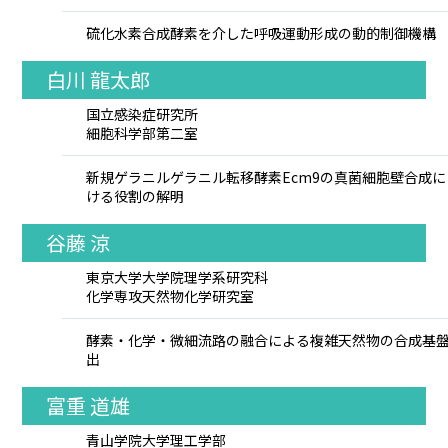
硫化水素合成酵素を介した呼吸運動形成の動的制御機構
白川 龍太郎
国立感染症研究所
細胞科学部第二室
新規ゲラニルゲラニル転移酵素Ecm9の真菌細胞壁合成に
ける役割の解明
谷藤 涼
東京大学大学院理学系研究科
化学専攻天然物化学研究室
酵素・化学・微細流路の融合による複雑天然物の合成基
出
富重 道雄
青山学院大学理工学部