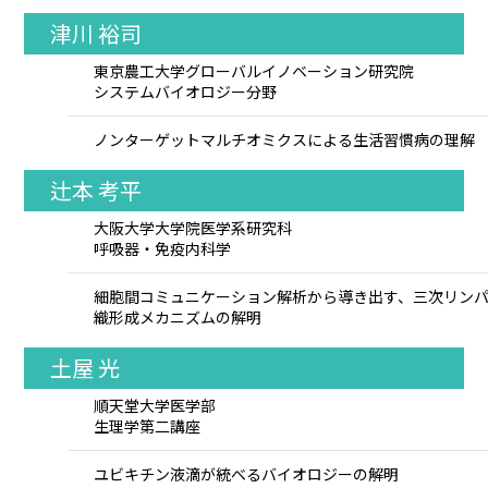
津川 裕司
東京農工大学グローバルイノベーション研究院
システムバイオロジー分野
ノンターゲットマルチオミクスによる生活習慣病の理解
辻本 考平
大阪大学大学院医学系研究科
呼吸器・免疫内科学
細胞間コミュニケーション解析から導き出す、三次リン
織形成メカニズムの解明
土屋 光
順天堂大学医学部
生理学第二講座
ユビキチン液滴が統べるバイオロジーの解明