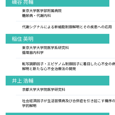
磯谷 亮輔
東京大学医学部附属病院
糖尿病・代謝内科
代謝シグナルによる幹細胞制御解明とその疾患への応用
稲住 英明
東京大学大学院医学系研究科
循環器内科学
転写調節因子・エピゲノム制御因子に着目した心不全の
解明と新たな心不全治療法の開発
井上 浩輔
京都大学大学院医学研究科
社会経済因子が生活習慣病及び合併症を引き起こす機序
学的解明