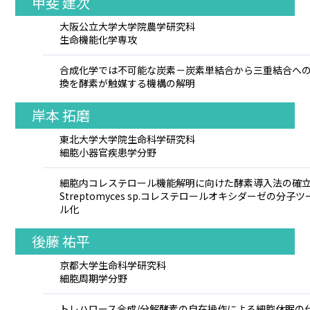
甲斐 建次
大阪公立大学大学院農学研究科
生命機能化学専攻
合成化学では不可能な炭素－炭素単結合から三重結合へ
換を酵素が触媒する機構の解明
岸本 拓磨
東北大学大学院生命科学研究科
細胞小器官疾患学分野
細胞内コレステロール機能解明に向けた酵素導入法の確
Streptomyces sp.コレステロールオキシダーゼの分子ツ
ル化
後藤 祐平
京都大学生命科学研究科
細胞周期学分野
トレハロース合成/分解酵素の自在操作による細胞休眠の