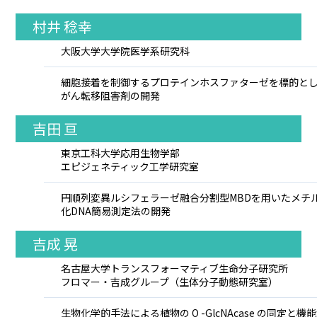
村井 稔幸
大阪大学大学院医学系研究科
細胞接着を制御するプロテインホスファターゼを標的と
がん転移阻害剤の開発
吉田 亘
東京工科大学応用生物学部
エピジェネティック工学研究室
円順列変異ルシフェラーゼ融合分割型MBDを用いたメチ
化DNA簡易測定法の開発
吉成 晃
名古屋大学トランスフォーマティブ生命分子研究所
フロマー・吉成グループ（生体分子動態研究室）
生物化学的手法による植物の O -GlcNAcase の同定と機