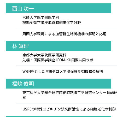
西山 功一
宮崎大学医学部医学科
機能制御学講座血管動態生化学分野
周囲力学環境による血管新生制御機構の解明と応用
林 眞理
京都大学大学院医学研究科
先端・国際医学講座 IFOM-KU国際共同ラボ
WRNを介したM期テロメア脱保護制御機構の解明
福嶋 俊明
東京科学大学総合研究院細胞制御工学研究センター福嶋
室
USP5の特殊ユビキチン鎖切断活性による細胞老化の制御