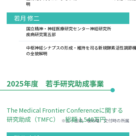
明
若月 修二
国立精神・神経医療研究センター神経研究所
疾病研究第五部
中枢神経シナプスの形成・維持を司る新規酵素活性調節
の全貌解明
2025年度 若手研究助成事業
The Medical Frontier Conferenceに関する
研究助成（TMFC） 総額 1,540万円
※五十音順 敬称略 交付時の所属