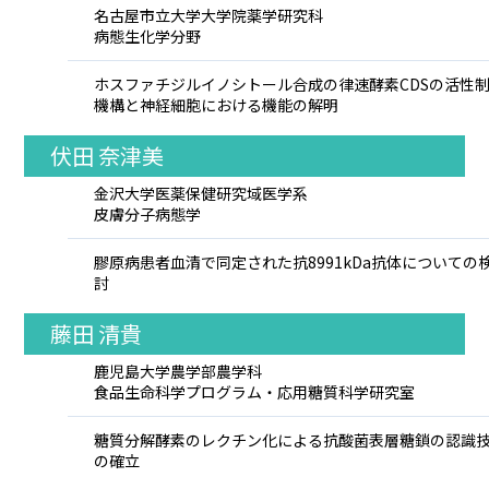
名古屋市立大学大学院薬学研究科
病態生化学分野
ホスファチジルイノシトール合成の律速酵素CDSの活性
機構と神経細胞における機能の解明
伏田 奈津美
金沢大学医薬保健研究域医学系
皮膚分子病態学
膠原病患者血清で同定された抗8991kDa抗体についての
討
藤田 清貴
鹿児島大学農学部農学科
食品生命科学プログラム・応用糖質科学研究室
糖質分解酵素のレクチン化による抗酸菌表層糖鎖の認識
の確立