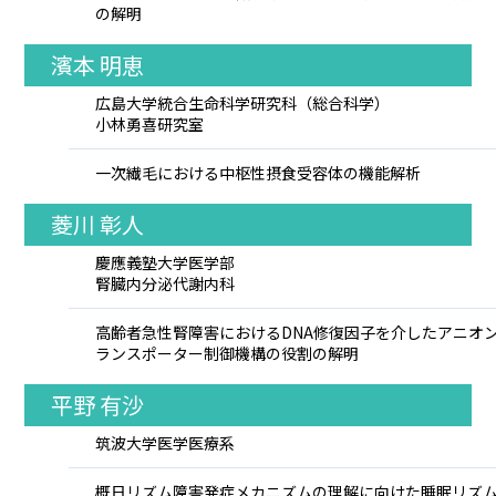
の解明
濱本 明恵
広島大学統合生命科学研究科（総合科学）
小林勇喜研究室
一次繊毛における中枢性摂食受容体の機能解析
菱川 彰人
慶應義塾大学医学部
腎臓内分泌代謝内科
高齢者急性腎障害におけるDNA修復因子を介したアニオ
ランスポーター制御機構の役割の解明
平野 有沙
筑波大学医学医療系
概日リズム障害発症メカニズムの理解に向けた睡眠リズ