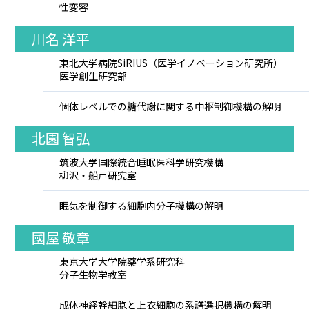
性変容
川名 洋平
東北大学病院SiRIUS（医学イノベーション研究所）
医学創生研究部
個体レベルでの糖代謝に関する中枢制御機構の解明
北園 智弘
筑波大学国際統合睡眠医科学研究機構
柳沢・船戸研究室
眠気を制御する細胞内分子機構の解明
國屋 敬章
東京大学大学院薬学系研究科
分子生物学教室
成体神経幹細胞と上衣細胞の系譜選択機構の解明