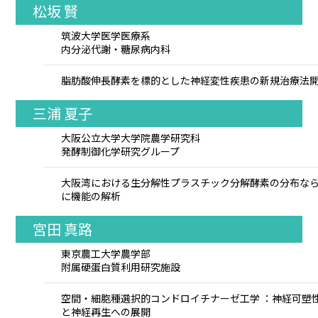
松坂 賢
筑波大学医学医療系
内分泌代謝・糖尿病内科
脂肪酸伸長酵素を標的とした神経変性疾患の新規治療法
三浦 夏子
大阪公立大学大学院農学研究科
発酵制御化学研究グループ
大阪湾における生分解性プラスチック分解酵素の分布な
に機能の解析
宮田 真路
東京農工大学農学部
附属硬蛋白質利用研究施設
空間・細胞種選択的コンドロイチナーゼ工学 ：神経可塑
と神経再生への展開