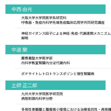
中西 由光
大阪大学大学院医学系研究科
呼吸器・免疫内科学先端免疫臨床応用学共同研究講座
神経ガイダンス因子による神経-免疫-代謝連関メカニズ
解明
中道 蘭
慶應義塾大学医学部
内科学教室腎臓内分泌代謝内科
ポドサイトレトロトランスポゾンと慢性腎臓病
土師 正二郎
九州大学大学院医学研究院
病態制御内科学分野
多発性骨髄腫と腫瘍微小環境における治療抵抗性・再発