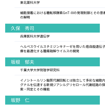
東北薬科大学
細胞接着における糖転移酵素GnT-IIIの発現制御とその意
の解明
久保 秀司
兵庫医科大学遺伝学
ヘルペスウイルスチミジンキナーゼを用いた癌自殺遺伝
療を最適化する腫瘍融解ウイルスの開発
坂根 郁夫
千葉大学大学院理学研究科
イノシトールリン脂質代謝回転とは独立して多彩な細胞
グナルを伝達する新規ジアシルグリセロール代謝経路の
索・同定とその機能
坂野 仁