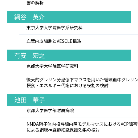
響の解析
網谷 英介
東京大学大学院医学系研究科
血管内皮細胞とVESCLE構造
有安 宏之
京都大学大学院医学研究科
後天的グレリン分泌低下マウスを用いた循環血中グレリ
摂食・エネルギー代謝における役割の検討
池田 華子
京都大学医学部附属病院
NMDA硝子体内投与緑内障モデルマウスにおけるVCP阻害
による網膜神経節細胞保護効果の検討