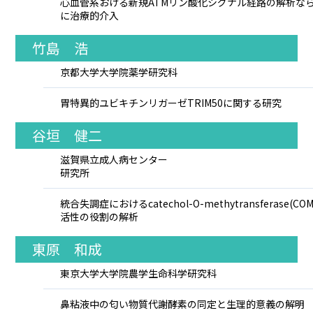
心血管系おける新規ATMリン酸化シグナル経路の解析な
に治療的介入
竹島 浩
京都大学大学院薬学研究科
胃特異的ユビキチンリガーゼTRIM50に関する研究
谷垣 健二
滋賀県立成人病センター
研究所
統合失調症におけるcatechol-O-methytransferase(COM
活性の役割の解析
東原 和成
東京大学大学院農学生命科学研究科
鼻粘液中の匂い物質代謝酵素の同定と生理的意義の解明