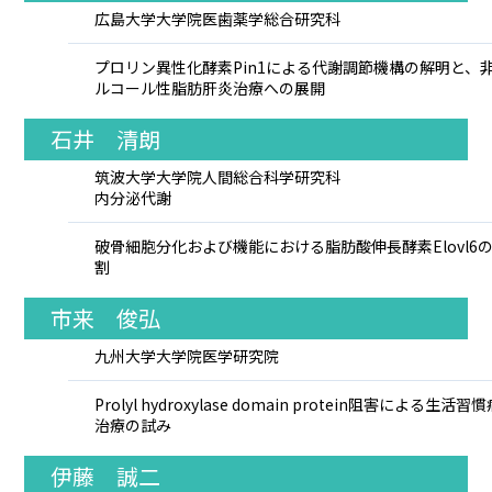
広島大学大学院医歯薬学総合研究科
プロリン異性化酵素Pin1による代謝調節機構の解明と、
ルコール性脂肪肝炎治療への展開
石井 清朗
筑波大学大学院人間総合科学研究科
内分泌代謝
破骨細胞分化および機能における脂肪酸伸長酵素Elovl6
割
市来 俊弘
九州大学大学院医学研究院
Prolyl hydroxylase domain protein阻害による生活習
治療の試み
伊藤 誠二