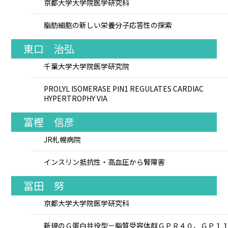
京都大学大学院医学研究科
脂肪細胞の新しい栄養分子応答性の探索
東口 治弘
千葉大学大学院医学研究院
PROLYL ISOMERASE PIN1 REGULATES CARDIAC
HYPERTROPHY VIA
富樫 信彦
JR札幌病院
インスリン抵抗性・高血圧から腎障害
冨田 努
京都大学大学院医学研究科
新規のＧ蛋白共役型－脂質受容体群ＧＰＲ４０、ＧＰ１