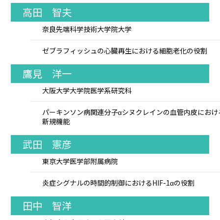
高田 智夫
奈良先端科学技術大学院大学
ゼブラフィッシュの心臓再生における細胞老化の役割
鷹見 洋一
大阪大学大学院医学系研究科
パーキンソン病関連分子αシヌクレインの血管内皮におけ
新規機能
武田 憲彦
東京大学医学部附属病院
炎症シグナルの時間的制御におけるHIF-1αの役割
田中 智洋