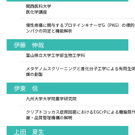
関西医科大学
医化学講座
慢性疼痛に関与するプロテインキナーゼG（PKG）の標的
ンパクの同定と機能解析
伊藤 伸哉
富山県立大学工学部生物工学科
メタゲノムスクリーニングと進化分子工学による有用生
媒の創製
伊東 信
九州大学大学院農学研究院
クリプトコッカス症原因菌におけるEGCrPによる糖脂質
謝・品質管理機構の解明
上田 夏生