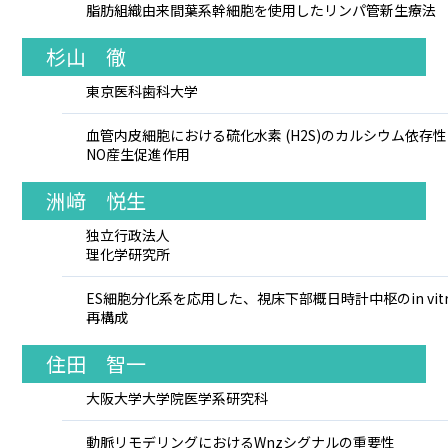
脂肪組織由来間葉系幹細胞を使用したリンパ管新生療法
杉山 徹
東京医科歯科大学
血管内皮細胞における硫化水素 (H2S)のカルシウム依存性
NO産生促進作用
洲﨑 悦生
独立行政法人
理化学研究所
ES細胞分化系を応用した、視床下部概日時計中枢のin vitr
再構成
住田 智一
大阪大学大学院医学系研究科
動脈リモデリングにおけるWnzシグナルの重要性