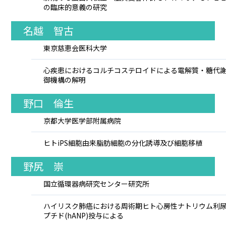
の臨床的意義の研究
名越 智古
東京慈恵会医科大学
心疾患におけるコルチコステロイドによる電解質・糖代
御機構の解明
野口 倫生
京都大学医学部附属病院
ヒトiPS細胞由来脂肪細胞の分化誘導及び細胞移植
野尻 崇
国立循環器病研究センター研究所
ハイリスク肺癌における周術期ヒト心房性ナトリウム利
プチド(hANP)投与による