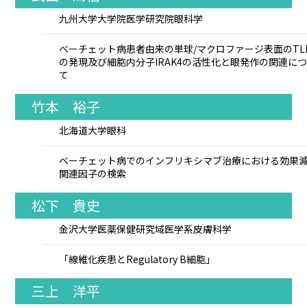
九州大学大学院医学研究院眼科学
ベーチェット病患者由来の単球/マクロファージ表面のTL
の発現及び細胞内分子IRAK4の活性化と眼発作の関連に
て
竹本 裕子
北海道大学眼科
ベーチェット病でのインフリキシマブ治療における効果
関連因子の検索
松下 貴史
金沢大学医薬保健研究域医学系皮膚科学
「線維化疾患とRegulatory B細胞」
三上 洋平