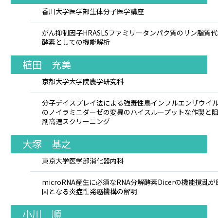
香川大学医学部生体分子医学講座
がん抑制因子HRASLSファミリータンパク質のリン脂質
酵素としての機能解析
植田 充美
京都大学大学院農学研究科
分子デイスプレイ法による強毒性鳥インフルエンザウイ
のノイラミニダーゼの変異のハイスループットな作製と
剤高速スクリーニング
大塚 基之
東京大学医学部消化器内科
microRNA産生に必須なRNA分解酵素Dicerの機能撹乱が
因となる炎症性発癌機構の解明
小川 順