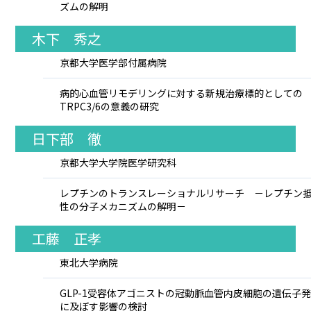
ズムの解明
木下 秀之
京都大学医学部付属病院
病的心血管リモデリングに対する新規治療標的としての
TRPC3/6の意義の研究
日下部 徹
京都大学大学院医学研究科
レプチンのトランスレーショナルリサーチ －レプチン
性の分子メカニズムの解明－
工藤 正孝
東北大学病院
GLP-1受容体アゴニストの冠動脈血管内皮細胞の遺伝子
に及ぼす影響の検討