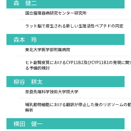
森 健二
国立循環器病研究センター研究所
ラット脳で産生される新しい生理活性ペプチドの同定
森本 玲
東北大学医学部附属病院
ヒト副腎皮質におけるCYP11B2及びCYP11B1の発現に関
る予備的検討
柳谷 耕太
奈良先端科学技術大学院大学
哺乳動物細胞における翻訳が停止した後のリボソームの
解析
横田 健一