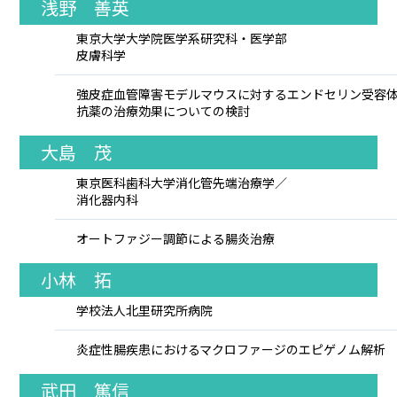
浅野 善英
東京大学大学院医学系研究科・医学部
皮膚科学
強皮症血管障害モデルマウスに対するエンドセリン受容
抗薬の治療効果についての検討
大島 茂
東京医科歯科大学消化管先端治療学／
消化器内科
オートファジー調節による腸炎治療
小林 拓
学校法人北里研究所病院
炎症性腸疾患におけるマクロファージのエピゲノム解析
武田 篤信