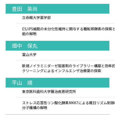
豊田 英尚
立命館大学薬学部
ES/iPS細胞の未分化性維持に関与する糖転移酵素の探索
能の解明
畑中 保丸
富山大学
新規ノイラミニダーゼ阻害剤のライブラリー構築と効率
クリーニングによるインフルエンザ治療薬の探索
平山 順
東京医科歯科大学難治疾患研究所
ストレス応答性リン酸化酵素MKK7による概日リズム制御
分子機構の解明