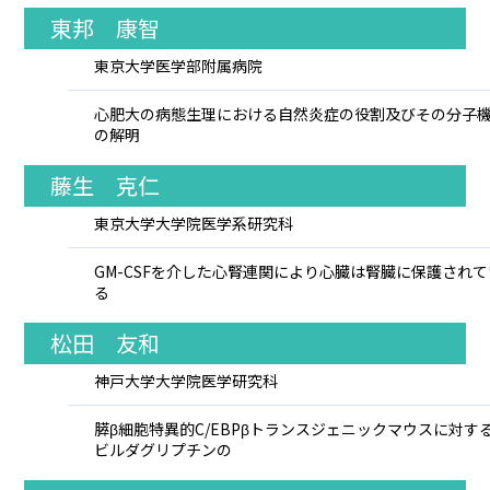
東邦 康智
東京大学医学部附属病院
心肥大の病態生理における自然炎症の役割及びその分子
の解明
藤生 克仁
東京大学大学院医学系研究科
GM-CSFを介した心腎連関により心臓は腎臓に保護されて
る
松田 友和
神戸大学大学院医学研究科
膵β細胞特異的C/EBPβトランスジェニックマウスに対す
ビルダグリプチンの