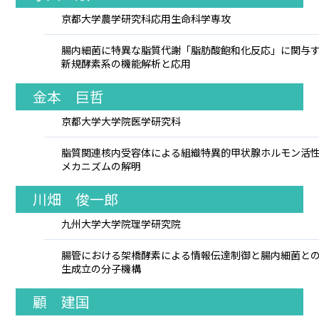
京都大学農学研究科応用生命科学専攻
腸内細菌に特異な脂質代謝「脂肪酸飽和化反応」に関与
新規酵素系の機能解析と応用
金本 巨哲
京都大学大学院医学研究科
脂質関連核内受容体による組織特異的甲状腺ホルモン活
メカニズムの解明
川畑 俊一郎
九州大学大学院理学研究院
腸管における架橋酵素による情報伝達制御と腸内細菌と
生成立の分子機構
顧 建国