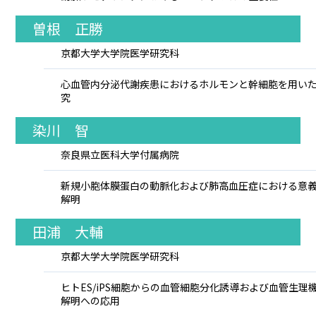
曽根 正勝
京都大学大学院医学研究科
心血管内分泌代謝疾患におけるホルモンと幹細胞を用い
究
染川 智
奈良県立医科大学付属病院
新規小胞体膜蛋白の動脈化および肺高血圧症における意
解明
田浦 大輔
京都大学大学院医学研究科
ヒトES/iPS細胞からの血管細胞分化誘導および血管生理
解明への応用