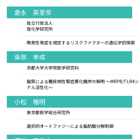
倉永 英里奈
独立行政法人
理化学研究所
晩発性発症を規定するリスクファクターの遺伝学的探索
桒原 孝成
京都大学大学院医学研究科
脂質による糖尿病性腎症悪化機序の解明 ～MRP8/TLR4
ナル活性化～
小松 雅明
東京都医学総合研究所
選択的オートファジーによる脂肪酸分解制御