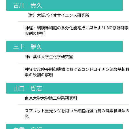
古川 貴久
（財）大阪バイオサイエンス研究所
神経・網膜幹細胞の多分化能維持に果たすSUMO修飾酵
役割の解析
三上 雅久
神戸薬科大学生化学研究室
神経突起伸長制御機構におけるコンドロイチン硫酸基転
素の役割の解明
山口 哲志
東京大学大学院工学系研究科
スプリット蛍光タグを用いた細胞内蛋白質の酵素標識法
発